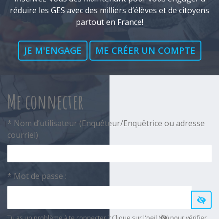
réduire les GES avec des milliers d’élèves et de citoyens
partout en France!
JE M'ENGAGE
ME CRÉER UN COMPTE
Me connecter
* Nom d’utilisateur (Enquêteur/Enquêtrice ou adresse
courriel)
* Mot de passe :
Tu as un problème à te connecter ? Clique sur l'oeil (
) pour vérifier